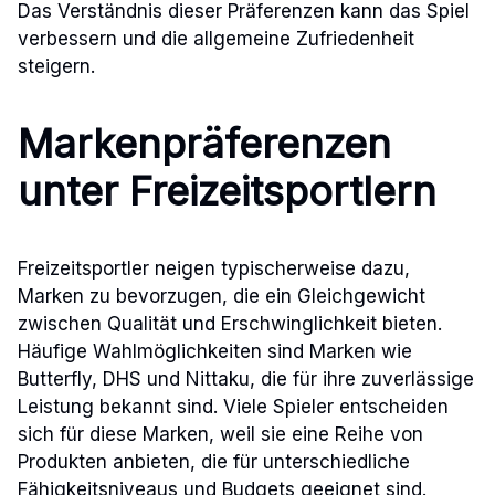
Das Verständnis dieser Präferenzen kann das Spiel
verbessern und die allgemeine Zufriedenheit
steigern.
Markenpräferenzen
unter Freizeitsportlern
Freizeitsportler neigen typischerweise dazu,
Marken zu bevorzugen, die ein Gleichgewicht
zwischen Qualität und Erschwinglichkeit bieten.
Häufige Wahlmöglichkeiten sind Marken wie
Butterfly, DHS und Nittaku, die für ihre zuverlässige
Leistung bekannt sind. Viele Spieler entscheiden
sich für diese Marken, weil sie eine Reihe von
Produkten anbieten, die für unterschiedliche
Fähigkeitsniveaus und Budgets geeignet sind.