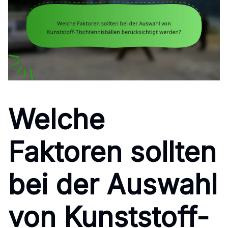
Welche
Faktoren sollten
bei der Auswahl
von Kunststoff-