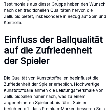
Testimonials aus dieser Gruppe heben den Wunsch
nach den traditionellen Qualitäten hervor, die
Zelluloid bietet, insbesondere in Bezug auf Spin und
Kontrolle.
Einfluss der Ballqualität
auf die Zufriedenheit
der Spieler
Die Qualität von Kunststoffbällen beeinflusst die
Zufriedenheit der Spieler erheblich. Hochwertige
Kunststoffbälle ahmen die Leistungsmerkmale von
Zelluloidbällen näher nach, was zu einem
angenehmeren Spielerlebnis führt. Spieler
berichten oft, dass Premium-Marken besseren Spin