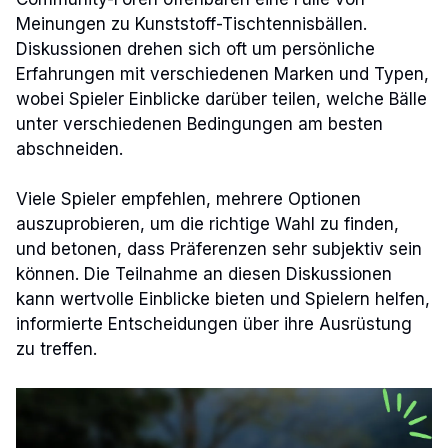
Meinungen zu Kunststoff-Tischtennisbällen.
Diskussionen drehen sich oft um persönliche
Erfahrungen mit verschiedenen Marken und Typen,
wobei Spieler Einblicke darüber teilen, welche Bälle
unter verschiedenen Bedingungen am besten
abschneiden.
Viele Spieler empfehlen, mehrere Optionen
auszuprobieren, um die richtige Wahl zu finden,
und betonen, dass Präferenzen sehr subjektiv sein
können. Die Teilnahme an diesen Diskussionen
kann wertvolle Einblicke bieten und Spielern helfen,
informierte Entscheidungen über ihre Ausrüstung
zu treffen.