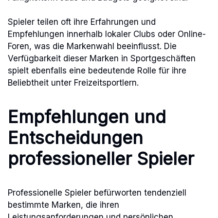
Spieler teilen oft ihre Erfahrungen und
Empfehlungen innerhalb lokaler Clubs oder Online-
Foren, was die Markenwahl beeinflusst. Die
Verfügbarkeit dieser Marken in Sportgeschäften
spielt ebenfalls eine bedeutende Rolle für ihre
Beliebtheit unter Freizeitsportlern.
Empfehlungen und
Entscheidungen
professioneller Spieler
Professionelle Spieler befürworten tendenziell
bestimmte Marken, die ihren
Leistungsanforderungen und persönlichen