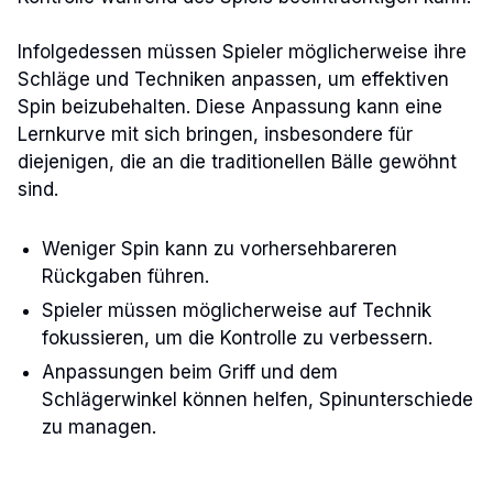
Infolgedessen müssen Spieler möglicherweise ihre
Schläge und Techniken anpassen, um effektiven
Spin beizubehalten. Diese Anpassung kann eine
Lernkurve mit sich bringen, insbesondere für
diejenigen, die an die traditionellen Bälle gewöhnt
sind.
Weniger Spin kann zu vorhersehbareren
Rückgaben führen.
Spieler müssen möglicherweise auf Technik
fokussieren, um die Kontrolle zu verbessern.
Anpassungen beim Griff und dem
Schlägerwinkel können helfen, Spinunterschiede
zu managen.