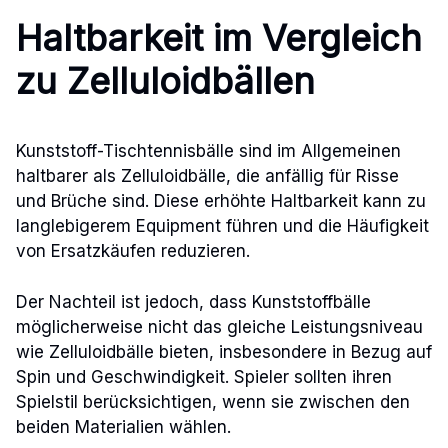
Haltbarkeit im Vergleich
zu Zelluloidbällen
Kunststoff-Tischtennisbälle sind im Allgemeinen
haltbarer als Zelluloidbälle, die anfällig für Risse
und Brüche sind. Diese erhöhte Haltbarkeit kann zu
langlebigerem Equipment führen und die Häufigkeit
von Ersatzkäufen reduzieren.
Der Nachteil ist jedoch, dass Kunststoffbälle
möglicherweise nicht das gleiche Leistungsniveau
wie Zelluloidbälle bieten, insbesondere in Bezug auf
Spin und Geschwindigkeit. Spieler sollten ihren
Spielstil berücksichtigen, wenn sie zwischen den
beiden Materialien wählen.