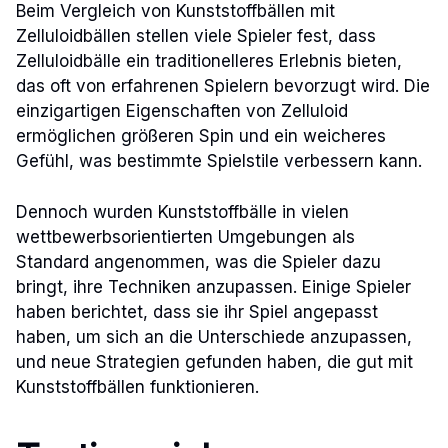
Beim Vergleich von Kunststoffbällen mit
Zelluloidbällen stellen viele Spieler fest, dass
Zelluloidbälle ein traditionelleres Erlebnis bieten,
das oft von erfahrenen Spielern bevorzugt wird. Die
einzigartigen Eigenschaften von Zelluloid
ermöglichen größeren Spin und ein weicheres
Gefühl, was bestimmte Spielstile verbessern kann.
Dennoch wurden Kunststoffbälle in vielen
wettbewerbsorientierten Umgebungen als
Standard angenommen, was die Spieler dazu
bringt, ihre Techniken anzupassen. Einige Spieler
haben berichtet, dass sie ihr Spiel angepasst
haben, um sich an die Unterschiede anzupassen,
und neue Strategien gefunden haben, die gut mit
Kunststoffbällen funktionieren.