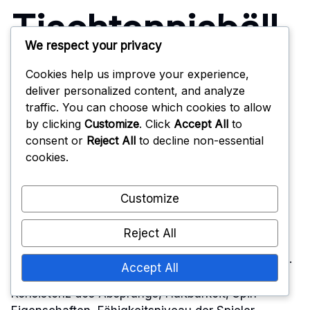
Tischtennisbäll
We respect your privacy
en
Cookies help us improve your experience,
deliver personalized content, and analyze
berücksichtigt
traffic. You can choose which cookies to allow
by clicking
Customize
. Click
Accept All
to
consent or
Reject All
to decline non-essential
werden?
cookies.
Customize
Bei der Auswahl von Kunststoff-Tischtennisbällen
Reject All
können mehrere Schlüsselfaktoren die Spielweise
und die Spielerpräferenzen erheblich beeinflussen.
Accept All
Dazu gehören Materialqualität, Ballgewicht,
Konsistenz des Absprungs, Haltbarkeit, Spin-