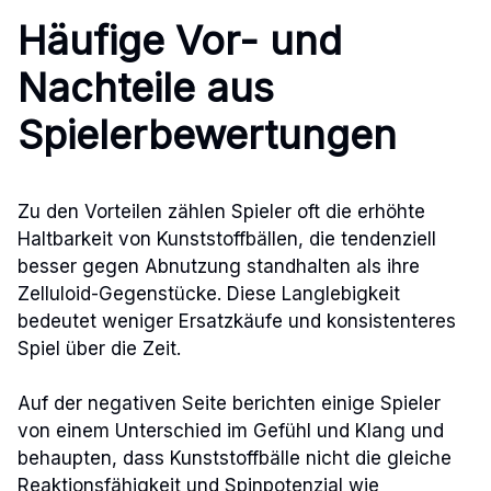
Häufige Vor- und
Nachteile aus
Spielerbewertungen
Zu den Vorteilen zählen Spieler oft die erhöhte
Haltbarkeit von Kunststoffbällen, die tendenziell
besser gegen Abnutzung standhalten als ihre
Zelluloid-Gegenstücke. Diese Langlebigkeit
bedeutet weniger Ersatzkäufe und konsistenteres
Spiel über die Zeit.
Auf der negativen Seite berichten einige Spieler
von einem Unterschied im Gefühl und Klang und
behaupten, dass Kunststoffbälle nicht die gleiche
Reaktionsfähigkeit und Spinpotenzial wie