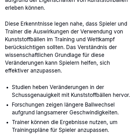
aufgrund der Eigenschaften von Kunststoffbällen
erleben können.
Diese Erkenntnisse legen nahe, dass Spieler und
Trainer die Auswirkungen der Verwendung von
Kunststoffbällen im Training und Wettkampf
berücksichtigen sollten. Das Verständnis der
wissenschaftlichen Grundlage für diese
Veränderungen kann Spielern helfen, sich
effektiver anzupassen.
Studien heben Veränderungen in der
Schussgenauigkeit mit Kunststoffbällen hervor.
Forschungen zeigen längere Ballwechsel
aufgrund langsamerer Geschwindigkeiten.
Trainer können die Ergebnisse nutzen, um
Trainingspläne für Spieler anzupassen.