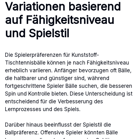
Variationen basierend
auf Fähigkeitsniveau
und Spielstil
Die Spielerpräferenzen für Kunststoff-
Tischtennisbälle können je nach Fähigkeitsniveau
erheblich variieren. Anfänger bevorzugen oft Bälle,
die haltbarer und günstiger sind, während
fortgeschrittene Spieler Bälle suchen, die besseren
Spin und Kontrolle bieten. Diese Unterscheidung ist
entscheidend für die Verbesserung des
Lernprozesses und des Spiels.
Darüber hinaus beeinflusst der Spielstil die
Ballpräferenz. Offensive Spieler könnten Bälle