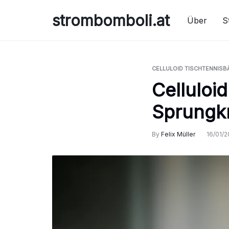
Skip
strombomboli.at
to
Über
S
content
CELLULOID TISCHTENNISB
Celluloid
Sprungkr
By
Felix Müller
16/01/