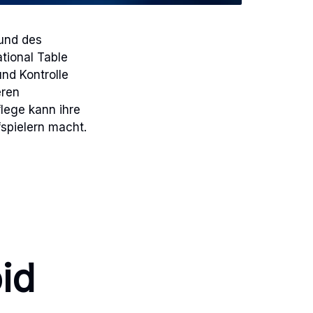
 und des
tional Table
nd Kontrolle
eren
lege kann ihre
spielern macht.
oid