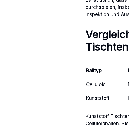
durchspielen, ins
Inspektion und Au
Vergleic
Tischten
Balltyp
Celluloid
Kunststoff
Kunststoff Tischte
Celluloidbällen. S