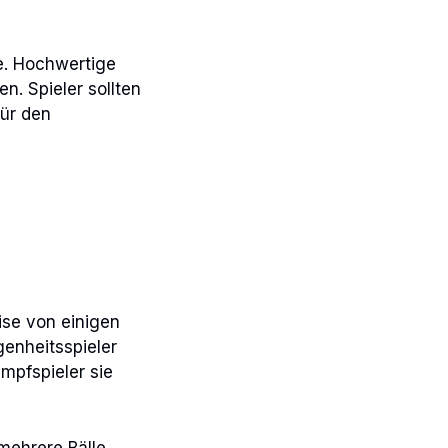
le. Hochwertige
en. Spieler sollten
für den
ise von einigen
enheitsspieler
mpfspieler sie
 mehrere Bälle