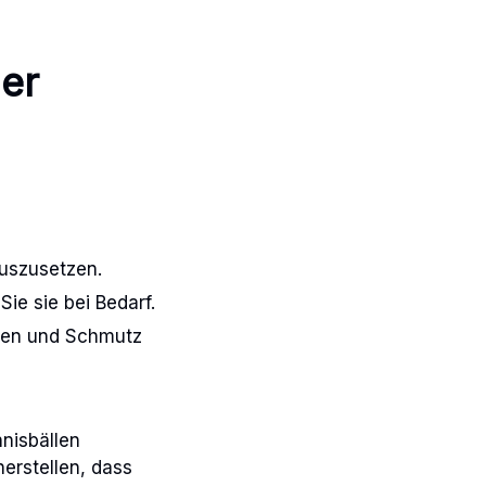
er
auszusetzen.
ie sie bei Bedarf.
igen und Schmutz
nisbällen
herstellen, dass