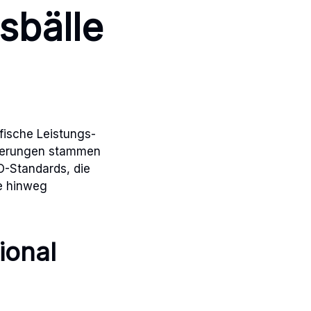
sbälle
ifische Leistungs-
izierungen stammen
O-Standards, die
e hinweg
tional