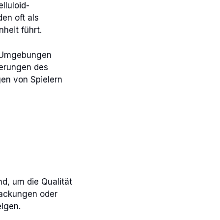
lluloid-
en oft als
heit führt.
en Umgebungen
derungen des
gen von Spielern
nd, um die Qualität
packungen oder
eigen.