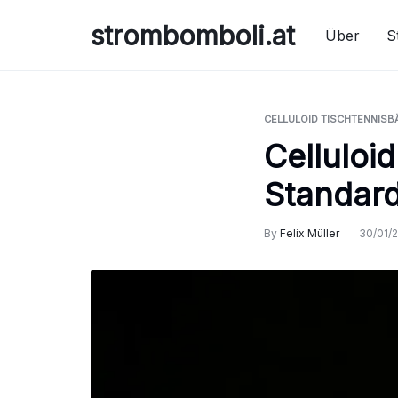
Skip
strombomboli.at
to
Über
S
content
CELLULOID TISCHTENNISB
Celluloid
Standard
By
Felix Müller
30/01/